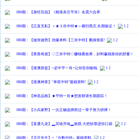
086期：【身经百战】《精准杀庄平肖》名震六合界.
086期：【正直无私】＜★３肖中特★＞横扫黑庄,长期验证！
1
2
086期：【做张做势】劲爆来料【三肖中特】翻身致富!
1
2
086期：【凿凿有据】◇三肖中特◇赚钱看效果，好料赢钱靠你的胆量！
086期：【港澳拼盘】=必中平一肖=让你告别输钱.
1
2
086期：【港澳神算】“单双中特”最稳资料!
1
2
086期：【神圣品格】★平特一肖★想发财请长期跟踪！
086期：【小兵家野】一次正确选择胜过一辈子努力拼搏！
086期：【直通九龙】▂买啥开啥▂敢跟.大把钞票进你口袋.
1
2
086期：【灭庄先生】=『合数中特』最稳资料.
1
2