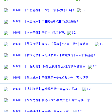
086期：【平特彩神】<平特一肖>实力杀庄料！
1
2
086期：【六合冠军】〓█滅莊单双█〓已經更新！
086期：【六合杀庄】平特肖. 精品推荐..
1
2
086期：【英俊潇洒】★实力推荐★╬=四肖中特=╬★致富~！
1
2
086期：【智周万物】▲见证辉煌≈【精算六肖】≈从未被超越！
086期：【一品丹霞】(买什么就开什么)让你瞬间变富翁!
1
2
086期：【掌上成吉】杀庄三行●传奇经典之作，万人见证！
086期：【博彩指路】▃神算平特一肖▃实力见证！
1
2
086期：【酷酷肖神】精选《大小合数中特》财富定属于你！
086期：【平特快递】★平特一肖★发大财！
1
2