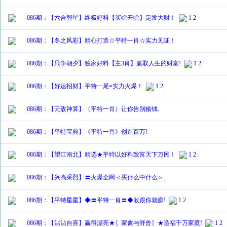
086期：【六合智星】终极好料【买啥开啥】定发大财！
1
2
086期：【冬之风彩】精心打造☆平特一肖☆实力见证！
086期：【只争朝夕】独家好料【主3肖】赢取人生的财富!
1
2
086期：【好运招财】平特一尾=实力火爆！
1
2
086期：【无敌神算】（平特一肖）让你告别输钱.
086期：【平特宝典】《平特一肖》创造百万!
086期：【望江南北】精选★平特以好料致富天下万民！
1
2
086期：【兴高采烈】〓火爆全网＜买什么中什么＞.
086期：【平特星星】◆〓平特一肖〓◆敢跟你就赚!
1
2
086期：【沾沾自喜】赢得漂亮★〖家禽与野兽〗★造福千万家庭!
1
2