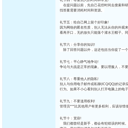
礼节四：尊重别人的时间和带宽!
在提问题以前，先自己花些时间去搜索和研
找答案需要消耗时间和资源。
礼节五：给自己网上留个好印象!
因为网络的匿名性质，别人无法从你的外观
看再开口，无的放矢只能落个灌水王帽子。
礼节六：分享你的知识!
除了回答问题以外，这还包括当你提了一个
礼节七：平心静气地争论!
争论与大战是正常的现象。要以理服人，不
礼节八：尊重他人的隐私!
别人与你用电子邮件或私聊(ICQ/QQ)的
行为。如果不小心看到别人打开电脑上的电
礼节九：不要滥用权利!
管理员***比其他用户有更多权利，应该珍惜
礼节十：宽容!
我们都曾经是新手，都会有犯错误的时候。