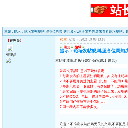
站
主题 : 提示：论坛发帖规则,望各位周知,共同遵守,注册发料先进来看看论坛规则。
楼主
发表于: 2021-09-08 13:18
---
【
管理员
】
u
回复
u
编辑
u
提示：论坛发帖规则,望各位周知,
管理员
本帖被 玫瑰红 执行锁定操作(2021-10-30)
-----------------------------------------------------------
发表文章請注意以下幾條規定：
1.每期发表的主题要注明期数，如没有注明
2.请不要用开奖过的主题（比如：不能用01
3.每期只能發一個主貼，有多個貼子，請用
4.开奖完请不要把往期的贴子顶上来，发现
5.不能發QQ、电话、網址等廣告，否則封ID
6.不能用任何語言去中傷他人。
7.同一種內容不能發多次。
-----------------------------------------------------------
注意：不准发表与奶奶无关的文章,不要把是