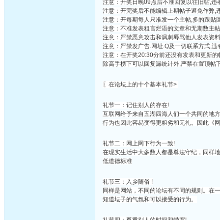
注意：开奖日晚09点后不准回复以往旧帖,违
注意：开完奖后不能编辑上期帖子避免作弊
注意：开每期每人只准发一个主帖,多的跟贴
注意：不准发表粗言烂语的文章和无期数主
注意：严禁恶意攻击和讽刺辱骂他人发表资
注意：严禁发广告.网址.Q及一切联系方式,
注意：在开奖20:30分前还没有发表和更新
除高手榜下可以回复漏统计外,严禁在置顶帖
〖在论坛上的十个基本礼节>
礼节一：记住别人的存在!
互联网给予来自五湖四海人们一个共同的地
行为也因此容易变得更粗劣和无礼。因此《网
礼节二：网上网下行为一致!
在现实生活中大多数人都是尊法守纪，同样
低道德标准
礼节三：入乡随俗 !
同样是网站，不同的论坛有不同的规则。在
知道坛子的气氛和可以接受的行为。