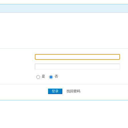
是
否
找回密码