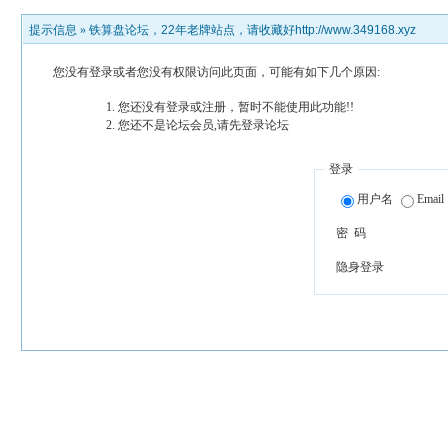
提示信息 »
铁算盘论坛，22年老牌站点，请收藏好http://www.349168.xyz
您没有登录或者您没有权限访问此页面，可能有如下几个原因:
您还没有登录或注册，暂时不能使用此功能!!
您还不是论坛会员,请先登录论坛
登录
用户名
Email
密 码
隐身登录