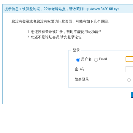
提示信息 »
铁算盘论坛，22年老牌站点，请收藏好http://www.349168.xyz
您没有登录或者您没有权限访问此页面，可能有如下几个原因:
您还没有登录或注册，暂时不能使用此功能!!
您还不是论坛会员,请先登录论坛
登录
用户名
Email
密 码
隐身登录