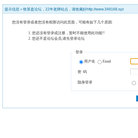
提示信息 »
铁算盘论坛，22年老牌站点，请收藏好http://www.349168.xyz
您没有登录或者您没有权限访问此页面，可能有如下几个原因:
您还没有登录或注册，暂时不能使用此功能!!
您还不是论坛会员,请先登录论坛
登录
用户名
Email
密 码
隐身登录