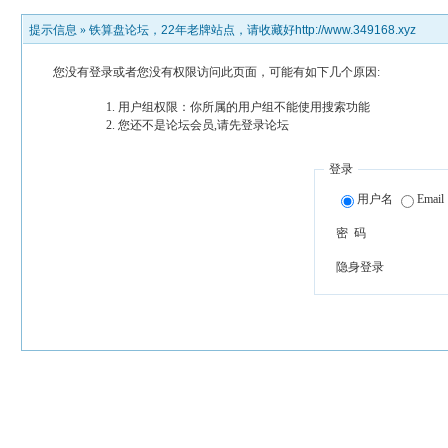
提示信息 »
铁算盘论坛，22年老牌站点，请收藏好http://www.349168.xyz
您没有登录或者您没有权限访问此页面，可能有如下几个原因:
用户组权限：你所属的用户组不能使用搜索功能
您还不是论坛会员,请先登录论坛
登录
用户名
Email
密 码
隐身登录