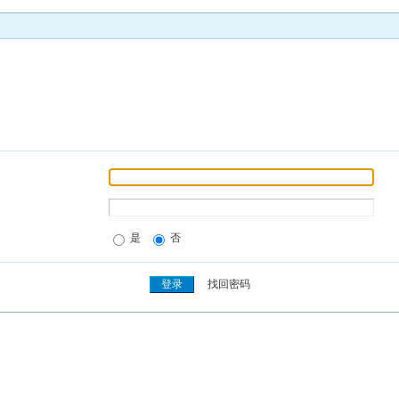
是
否
找回密码