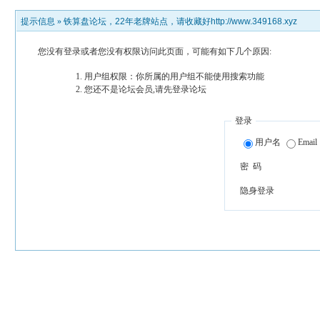
提示信息 »
铁算盘论坛，22年老牌站点，请收藏好http://www.349168.xyz
您没有登录或者您没有权限访问此页面，可能有如下几个原因:
用户组权限：你所属的用户组不能使用搜索功能
您还不是论坛会员,请先登录论坛
登录
用户名
Email
密 码
隐身登录