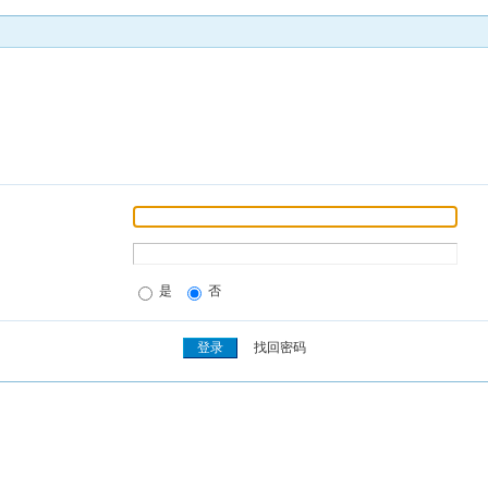
是
否
找回密码