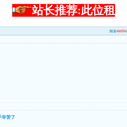
站长推荐:此位租
阅读
460094
手辛苦了