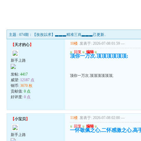
主题 : 074期：【孜孜以求】▃▃▃精准三肖▃▃▃己更新..
10楼
发表于: 2026-07-08 01:59
---
【
天才的心
】
u
回复
u
编辑
u
顶你一万次.顶顶顶顶顶顶;
新手上路
发帖:
4417
顶你一万次.顶顶顶顶顶顶;
威望:
12187 点
铜币:
3670 枚
贡献值:
0 点
好评度:
0 点
11楼
发表于: 2026-07-08 02:00
---
【
小宝贝
】
u
回复
u
编辑
u
一怀敬佩之心,二怀感激之心,高
新手上路