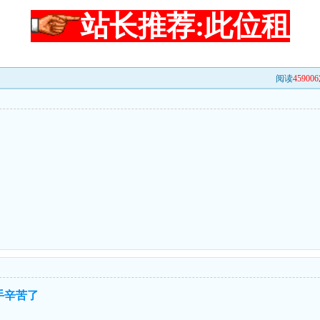
站长推荐:此位租
阅读
459006
手辛苦了