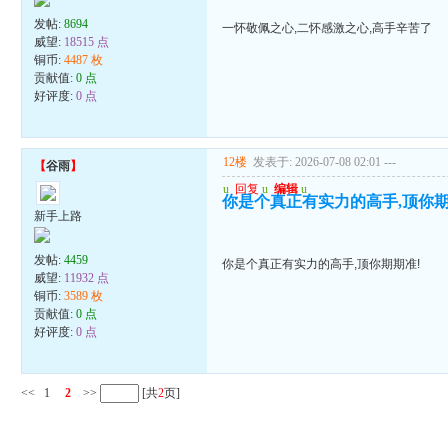
发帖:
8694
一怀敬佩之心,二怀感激之心,高手辛苦了
威望:
18515 点
铜币:
4487 枚
贡献值:
0 点
好评度:
0 点
12楼
发表于: 2026-07-08 02:01
---
【
谷雨
】
u
回复
u
编辑
u
你是个真正有实力的高手,顶你期
新手上路
发帖:
4459
你是个真正有实力的高手,顶你期期准!
威望:
11932 点
铜币:
3589 枚
贡献值:
0 点
好评度:
0 点
<<
1
2
>>
[共
2
页]