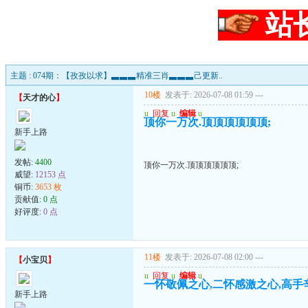
站
主题 : 074期：【孜孜以求】▃▃▃精准三肖▃▃▃己更新..
10楼
发表于: 2026-07-08 01:59
---
【
天才的心
】
u
回复
u
编辑
u
顶你一万次.顶顶顶顶顶顶;
新手上路
发帖:
4400
顶你一万次.顶顶顶顶顶顶;
威望:
12153 点
铜币:
3653 枚
贡献值:
0 点
好评度:
0 点
11楼
发表于: 2026-07-08 02:00
---
【
小宝贝
】
u
回复
u
编辑
u
一怀敬佩之心,二怀感激之心,高手
新手上路