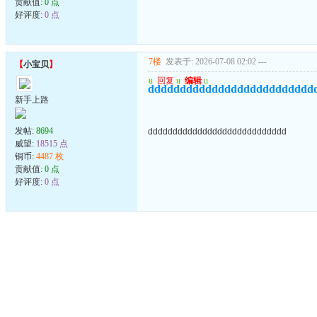
贡献值:
0 点
好评度:
0 点
7楼
发表于: 2026-07-08 02:02
---
【
小宝贝
】
u
回复
u
编辑
u
dddddddddddddddddddddddddd
新手上路
发帖:
8694
dddddddddddddddddddddddddddd
威望:
18515 点
铜币:
4487 枚
贡献值:
0 点
好评度:
0 点