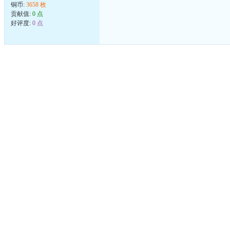
铜币:
3658 枚
贡献值:
0 点
好评度:
0 点