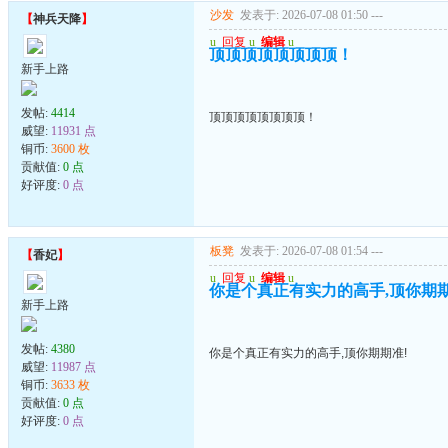
沙发
发表于: 2026-07-08 01:50
---
【
神兵天降
】
u
回复
u
编辑
u
顶顶顶顶顶顶顶顶！
新手上路
发帖:
4414
顶顶顶顶顶顶顶顶！
威望:
11931 点
铜币:
3600 枚
贡献值:
0 点
好评度:
0 点
板凳
发表于: 2026-07-08 01:54
---
【
香妃
】
u
回复
u
编辑
u
你是个真正有实力的高手,顶你期期
新手上路
发帖:
4380
你是个真正有实力的高手,顶你期期准!
威望:
11987 点
铜币:
3633 枚
贡献值:
0 点
好评度:
0 点