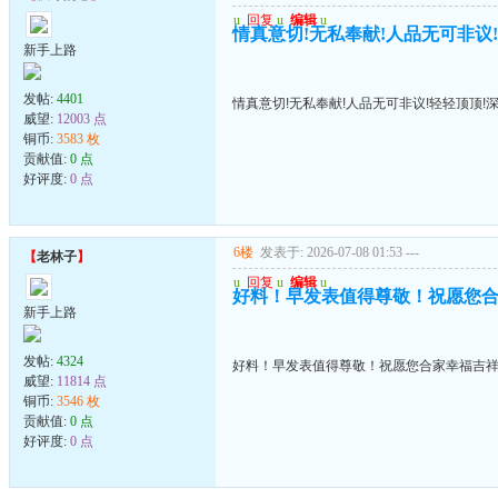
u
回复
u
编辑
u
情真意切!无私奉献!人品无可非议
新手上路
发帖:
4401
情真意切!无私奉献!人品无可非议!轻轻顶顶!
威望:
12003 点
铜币:
3583 枚
贡献值:
0 点
好评度:
0 点
6楼
发表于: 2026-07-08 01:53
---
【
老林子
】
u
回复
u
编辑
u
好料！早发表值得尊敬！祝愿您
新手上路
发帖:
4324
好料！早发表值得尊敬！祝愿您合家幸福吉
威望:
11814 点
铜币:
3546 枚
贡献值:
0 点
好评度:
0 点