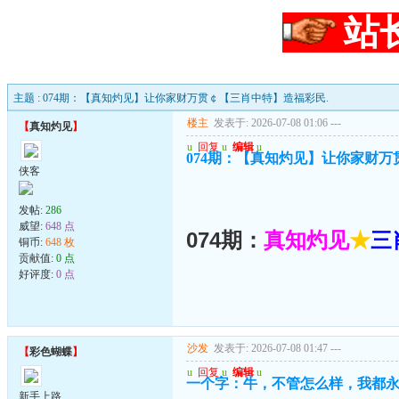
站
主题 : 074期：【真知灼见】让你家财万贯￠【三肖中特】造福彩民.
楼主
发表于: 2026-07-08 01:06
---
【
真知灼见
】
u
回复
u
编辑
u
074期：【真知灼见】让你家财万
侠客
发帖:
286
威望:
648 点
074期：
真知灼见
★
三
铜币:
648 枚
贡献值:
0 点
好评度:
0 点
沙发
发表于: 2026-07-08 01:47
---
【
彩色蝴蝶
】
u
回复
u
编辑
u
一个字：牛，不管怎么样，我都
新手上路