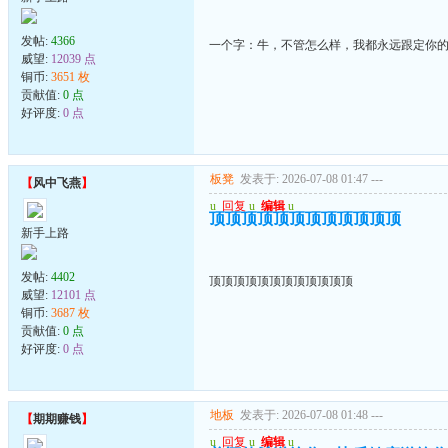
发帖:
4366
一个字：牛，不管怎么样，我都永远跟定你
威望:
12039 点
铜币:
3651 枚
贡献值:
0 点
好评度:
0 点
板凳
发表于: 2026-07-08 01:47
---
【
风中飞燕
】
u
回复
u
编辑
u
顶顶顶顶顶顶顶顶顶顶顶顶
新手上路
发帖:
4402
顶顶顶顶顶顶顶顶顶顶顶顶
威望:
12101 点
铜币:
3687 枚
贡献值:
0 点
好评度:
0 点
地板
发表于: 2026-07-08 01:48
---
【
期期赚钱
】
u
回复
u
编辑
u