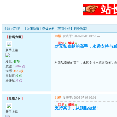
站
主题 : 074期：【做张做势】劲爆来料【三肖中特】翻身致富!
10楼
发表于: 2026-07-08 01:57
---
【
特码力量
】
u
回复
u
编辑
u
对无私奉献的高手，永远支持与感
新手上路
发帖:
4376
对无私奉献的高手，永远支持与感谢!强有力
威望:
12067 点
铜币:
3673 枚
贡献值:
0 点
好评度:
0 点
11楼
发表于: 2026-07-08 02:01
---
【
玫瑰之约
】
u
回复
u
编辑
u
支持高手，从顶贴做起!
新手上路