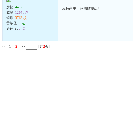
发帖:
4407
支持高手，从顶贴做起!
威望:
12141 点
铜币:
3713 枚
贡献值:
0 点
好评度:
0 点
<<
1
2
>>
[共
2
页]