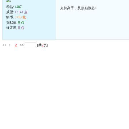
发帖:
4407
支持高手，从顶贴做起!
威望:
12141 点
铜币:
3713 枚
贡献值:
0 点
好评度:
0 点
<<
1
2
>>
[共
2
页]