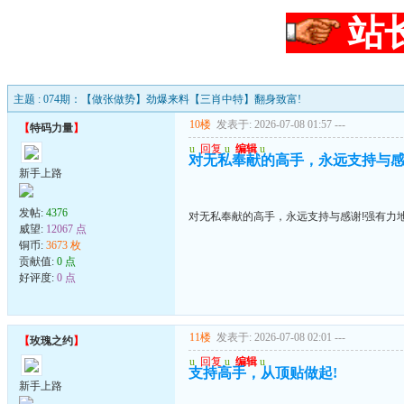
站
主题 : 074期：【做张做势】劲爆来料【三肖中特】翻身致富!
10楼
发表于: 2026-07-08 01:57
---
【
特码力量
】
u
回复
u
编辑
u
对无私奉献的高手，永远支持与感
新手上路
发帖:
4376
对无私奉献的高手，永远支持与感谢!强有力
威望:
12067 点
铜币:
3673 枚
贡献值:
0 点
好评度:
0 点
11楼
发表于: 2026-07-08 02:01
---
【
玫瑰之约
】
u
回复
u
编辑
u
支持高手，从顶贴做起!
新手上路