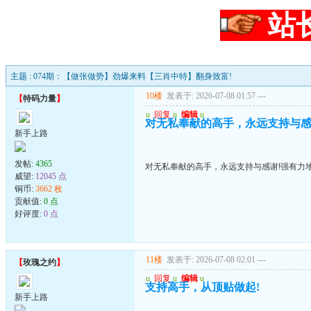
站
主题 : 074期：【做张做势】劲爆来料【三肖中特】翻身致富!
10楼
发表于: 2026-07-08 01:57
---
【
特码力量
】
u
回复
u
编辑
u
对无私奉献的高手，永远支持与感
新手上路
发帖:
4365
对无私奉献的高手，永远支持与感谢!强有力
威望:
12045 点
铜币:
3662 枚
贡献值:
0 点
好评度:
0 点
11楼
发表于: 2026-07-08 02:01
---
【
玫瑰之约
】
u
回复
u
编辑
u
支持高手，从顶贴做起!
新手上路