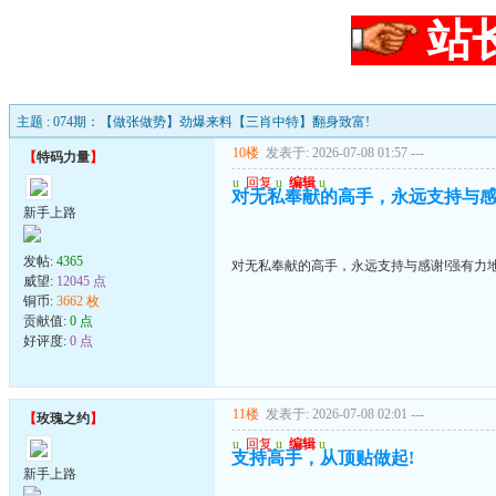
站
主题 : 074期：【做张做势】劲爆来料【三肖中特】翻身致富!
10楼
发表于: 2026-07-08 01:57
---
【
特码力量
】
u
回复
u
编辑
u
对无私奉献的高手，永远支持与感
新手上路
发帖:
4365
对无私奉献的高手，永远支持与感谢!强有力
威望:
12045 点
铜币:
3662 枚
贡献值:
0 点
好评度:
0 点
11楼
发表于: 2026-07-08 02:01
---
【
玫瑰之约
】
u
回复
u
编辑
u
支持高手，从顶贴做起!
新手上路