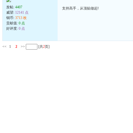
发帖:
4407
支持高手，从顶贴做起!
威望:
12141 点
铜币:
3713 枚
贡献值:
0 点
好评度:
0 点
<<
1
2
>>
[共
2
页]