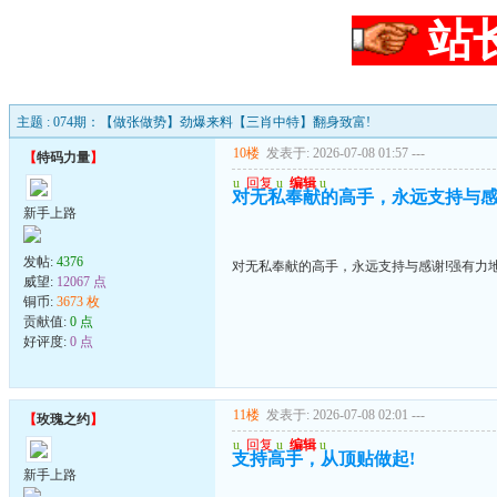
站
主题 : 074期：【做张做势】劲爆来料【三肖中特】翻身致富!
10楼
发表于: 2026-07-08 01:57
---
【
特码力量
】
u
回复
u
编辑
u
对无私奉献的高手，永远支持与感
新手上路
发帖:
4376
对无私奉献的高手，永远支持与感谢!强有力
威望:
12067 点
铜币:
3673 枚
贡献值:
0 点
好评度:
0 点
11楼
发表于: 2026-07-08 02:01
---
【
玫瑰之约
】
u
回复
u
编辑
u
支持高手，从顶贴做起!
新手上路