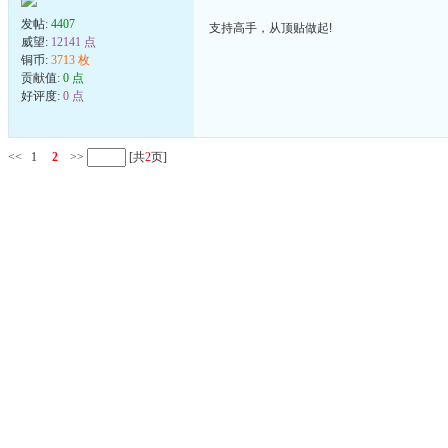
发帖:
4407
支持高手，从顶贴做起!
威望:
12141 点
铜币:
3713 枚
贡献值:
0 点
好评度:
0 点
<<
1
2
>>
[共
2
页]