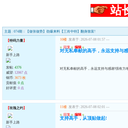
站
主题 : 074期：【做张做势】劲爆来料【三肖中特】翻身致富!
10楼
发表于: 2026-07-08 01:57
---
【
特码力量
】
u
回复
u
编辑
u
对无私奉献的高手，永远支持与感
新手上路
发帖:
4376
对无私奉献的高手，永远支持与感谢!强有力
威望:
12067 点
铜币:
3673 枚
贡献值:
0 点
好评度:
0 点
11楼
发表于: 2026-07-08 02:01
---
【
玫瑰之约
】
u
回复
u
编辑
u
支持高手，从顶贴做起!
新手上路