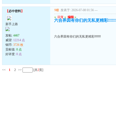
9楼
发表于: 2026-07-08 01:56
---
【
必中密料
】
u
回复
u
编辑
u
六合界因有你们的无私更精彩!!!!!!!
新手上路
发帖:
4467
六合界因有你们的无私更精彩!!!!!!!!
威望:
12214 点
铜币:
3726 枚
贡献值:
0 点
好评度:
0 点
<<
1
2
>>
[共
2
页]