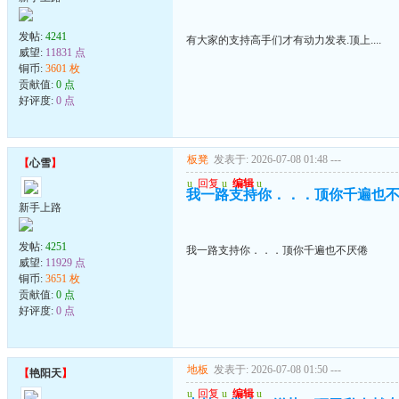
发帖:
4241
有大家的支持高手们才有动力发表.顶上....
威望:
11831 点
铜币:
3601 枚
贡献值:
0 点
好评度:
0 点
板凳
发表于: 2026-07-08 01:48
---
【
心雪
】
u
回复
u
编辑
u
我一路支持你．．．顶你千遍也
新手上路
发帖:
4251
我一路支持你．．．顶你千遍也不厌倦
威望:
11929 点
铜币:
3651 枚
贡献值:
0 点
好评度:
0 点
地板
发表于: 2026-07-08 01:50
---
【
艳阳天
】
u
回复
u
编辑
u