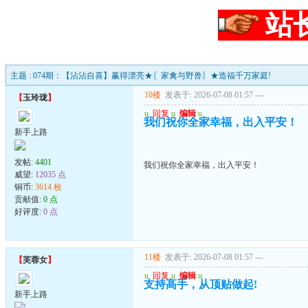
站
主题 : 074期：【沾沾自喜】赢得漂亮★〖家禽与野兽〗★造福千万家庭!
10楼
发表于: 2026-07-08 01:57
---
【
玉玲珑
】
u
回复
u
编辑
u
我们祝你全家幸福，出入平安！
新手上路
发帖:
4401
我们祝你全家幸福，出入平安！
威望:
12035 点
铜币:
3614 枚
贡献值:
0 点
好评度:
0 点
11楼
发表于: 2026-07-08 01:57
---
【
芙蓉女
】
u
回复
u
编辑
u
支持高手，从顶贴做起!
新手上路