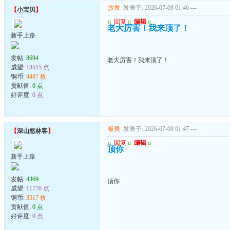
沙发
发表于: 2026-07-08 01:46
---
【
小宝贝
】
u
回复
u
编辑
u
老大厉害！我来顶了！
新手上路
发帖:
8694
老大厉害！我来顶了！
威望:
18515 点
铜币:
4487 枚
贡献值:
0 点
好评度:
0 点
板凳
发表于: 2026-07-08 01:47
---
【
深山悠林客
】
u
回复
u
编辑
u
顶你
新手上路
发帖:
4369
顶你
威望:
11770 点
铜币:
3517 枚
贡献值:
0 点
好评度:
0 点