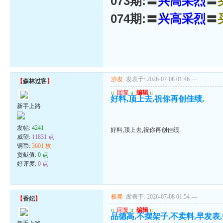
073期:〓
兴高采烈
〓
074期:〓
兴高采烈
〓
沙发
发表于: 2026-07-08 01:46
---
【
森林过客
】
u
回复
u
编辑
u
好料,顶上去,祝你再创佳绩,
新手上路
发帖:
4241
好料,顶上去,祝你再创佳绩,
威望:
11831 点
铜币:
3601 枚
贡献值:
0 点
好评度:
0 点
板凳
发表于: 2026-07-08 01:54
---
【
香妃
】
u
回复
u
编辑
u
品德高,不摆架子,不卖料,早发表