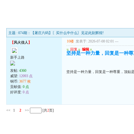
主题 : 074期：【屠庄六码】〖买什么中什么〗见证此刻辉煌!
10楼
发表于: 2026-07-08 02:01
---
【
风火佳人
】
u
回复
u
编辑
u
坚持是一种力量，回复是一种尊
新手上路
发帖:
4360
坚持是一种力量，回复是一种尊重，顶贴
威望:
12093 点
铜币:
3677 枚
贡献值:
0 点
好评度:
0 点
<<
1
2
>>
[共
2
页]