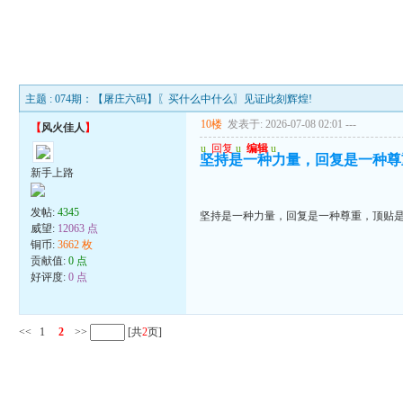
主题 : 074期：【屠庄六码】〖买什么中什么〗见证此刻辉煌!
10楼
发表于: 2026-07-08 02:01
---
【
风火佳人
】
u
回复
u
编辑
u
坚持是一种力量，回复是一种尊
新手上路
发帖:
4345
坚持是一种力量，回复是一种尊重，顶贴
威望:
12063 点
铜币:
3662 枚
贡献值:
0 点
好评度:
0 点
<<
1
2
>>
[共
2
页]