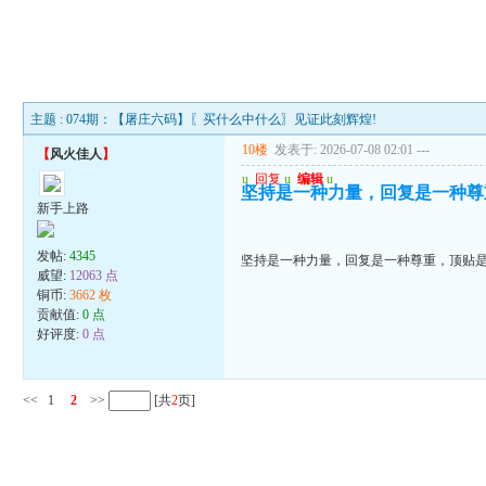
主题 : 074期：【屠庄六码】〖买什么中什么〗见证此刻辉煌!
10楼
发表于: 2026-07-08 02:01
---
【
风火佳人
】
u
回复
u
编辑
u
坚持是一种力量，回复是一种尊
新手上路
发帖:
4345
坚持是一种力量，回复是一种尊重，顶贴
威望:
12063 点
铜币:
3662 枚
贡献值:
0 点
好评度:
0 点
<<
1
2
>>
[共
2
页]