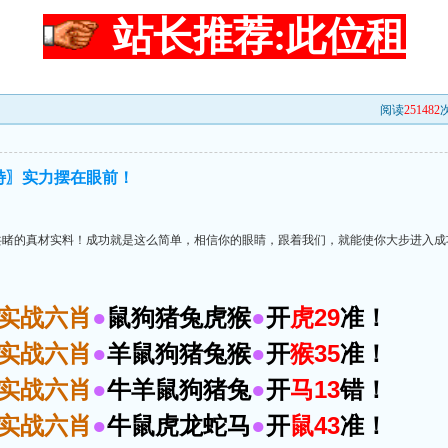
站长推荐:此位租
阅读
251482
次
特〗实力摆在眼前！
共睹的真材实料！成功就是这么简单，相信你的眼睛，跟着我们，就能使你大步进入成
实战六肖
●
鼠狗猪兔虎猴
●
开
虎29
准！
实战六肖
●
羊鼠狗猪兔猴
●
开
猴35
准！
实战六肖
●
牛羊鼠狗猪兔
●
开
马13
错！
实战六肖
●
牛鼠虎龙蛇马
●
开
鼠43
准！