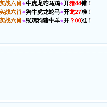
实战六肖
●
牛虎龙蛇马鸡
●
开
猪44
错！
实战六肖
●
狗牛虎龙蛇马
●
开
龙27
准！
实战六肖
●
猴鸡狗猪牛羊
●
开
？00
准！