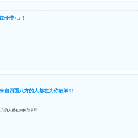
珍惜>.』!
自四面八方的人都在为你鼓掌!!!
的人都在为你鼓掌!!!