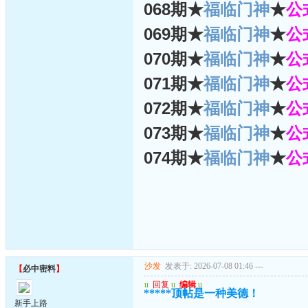
068期★
福临门神
★
公
069期★
福临门神
★
公
070期★
福临门神
★
公
071期★
福临门神
★
公
072期★
福临门神
★
公
073期★
福临门神
★
公
074期★
福临门神
★
公
沙发
发表于: 2026-07-08 01:46
---
【
必中密料
】
u
回复
u
编辑
u
*****顶帖是一种美德！
新手上路