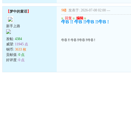
9楼
发表于: 2026-07-08 02:00
---
【
梦中的童话
】
u
回复
u
编辑
u
牛B !! 牛B !!牛B !!牛B !
新手上路
发帖:
4384
牛B !! 牛B !!牛B !!牛B !
威望:
11945 点
铜币:
3633 枚
贡献值:
0 点
好评度:
0 点