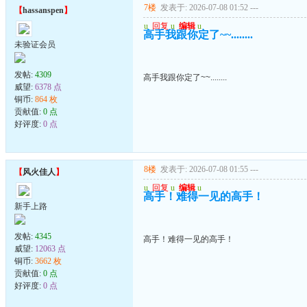
7楼
发表于: 2026-07-08 01:52
---
【
hassanspen
】
u
回复
u
编辑
u
高手我跟你定了~~........
未验证会员
发帖:
4309
高手我跟你定了~~........
威望:
6378 点
铜币:
864 枚
贡献值:
0 点
好评度:
0 点
8楼
发表于: 2026-07-08 01:55
---
【
风火佳人
】
u
回复
u
编辑
u
高手！难得一见的高手！
新手上路
发帖:
4345
高手！难得一见的高手！
威望:
12063 点
铜币:
3662 枚
贡献值:
0 点
好评度:
0 点