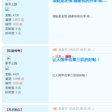
顶贴是友情.感谢你的分享 哈.....
新手上路
发帖:
4330
顶贴是友情.感谢你的分享 哈.....
威望:
12015 点
铜币:
3658 枚
贡献值:
0 点
好评度:
0 点
4楼
发表于: 2026-07-08 01:49
---
【
红姐传奇
】
u
回复
u
编辑
u
让人阅毕击掌三叹的好帖！
新手上路
发帖:
4429
让人阅毕击掌三叹的好帖！
威望:
11998 点
铜币:
3629 枚
贡献值:
0 点
好评度:
0 点
5楼
发表于: 2026-07-08 01:50
---
【
天才的心
】