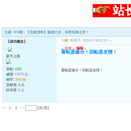
站
主题 : 074期：【无敌资料】规律六肖，创世经典之作！
10楼
发表于: 2026-07-08 02:01
---
【
成功概念
】
u
回复
u
编辑
u
看帖是缘分！回帖是友情！
新手上路
发帖:
4385
看帖是缘分！回帖是友情！
威望:
11979 点
铜币:
3640 枚
贡献值:
0 点
好评度:
0 点
<<
1
2
>>
[共
2
页]