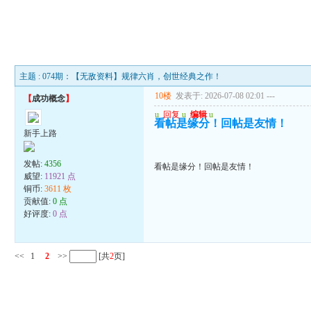
主题 : 074期：【无敌资料】规律六肖，创世经典之作！
10楼
发表于: 2026-07-08 02:01
---
【
成功概念
】
u
回复
u
编辑
u
看帖是缘分！回帖是友情！
新手上路
发帖:
4356
看帖是缘分！回帖是友情！
威望:
11921 点
铜币:
3611 枚
贡献值:
0 点
好评度:
0 点
<<
1
2
>>
[共
2
页]