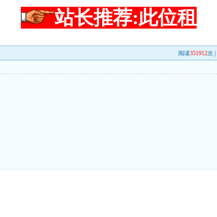
站长推荐:此位租
阅读
351912
次 