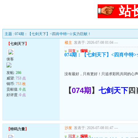
站
主题 : 074期：【七剑天下】<四肖中特>☆实力巨献！
楼主
发表于: 2026-07-08 01:04
---
【
七剑天下
】
u
回复
u
编辑
u
074期：【七剑天下】<四肖中特
侠客
发帖:
286
没有最好，只有更好！只追求彩民共同的心声
威望:
753 点
铜币:
753 枚
【
074期
】
七剑天下
四
贡献值:
0 点
好评度:
0 点
沙发
发表于: 2026-07-08 01:47
---
【
特码力量
】
u
回复
u
编辑
u