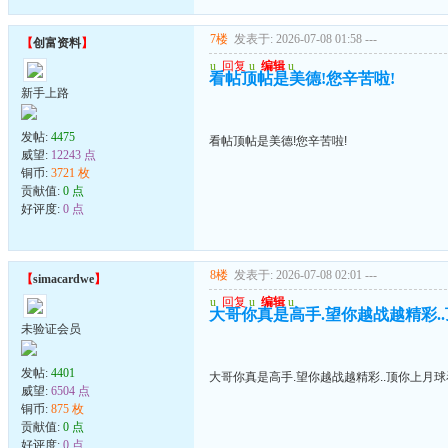
7楼
发表于: 2026-07-08 01:58
---
【
创富资料
】
u
回复
u
编辑
u
看帖顶帖是美德!您辛苦啦!
新手上路
发帖:
4475
看帖顶帖是美德!您辛苦啦!
威望:
12243 点
铜币:
3721 枚
贡献值:
0 点
好评度:
0 点
8楼
发表于: 2026-07-08 02:01
---
【
simacardwe
】
u
回复
u
编辑
u
大哥你真是高手.望你越战越精彩.
未验证会员
发帖:
4401
大哥你真是高手.望你越战越精彩..顶你上月
威望:
6504 点
铜币:
875 枚
贡献值:
0 点
好评度:
0 点