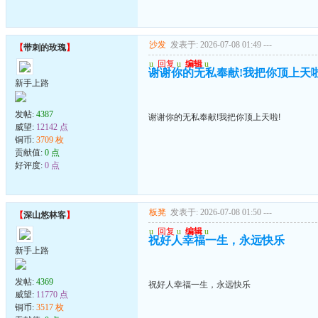
沙发
发表于: 2026-07-08 01:49
---
【
带刺的玫瑰
】
u
回复
u
编辑
u
谢谢你的无私奉献!我把你顶上天啦
新手上路
发帖:
4387
谢谢你的无私奉献!我把你顶上天啦!
威望:
12142 点
铜币:
3709 枚
贡献值:
0 点
好评度:
0 点
板凳
发表于: 2026-07-08 01:50
---
【
深山悠林客
】
u
回复
u
编辑
u
祝好人幸福一生，永远快乐
新手上路
发帖:
4369
祝好人幸福一生，永远快乐
威望:
11770 点
铜币:
3517 枚