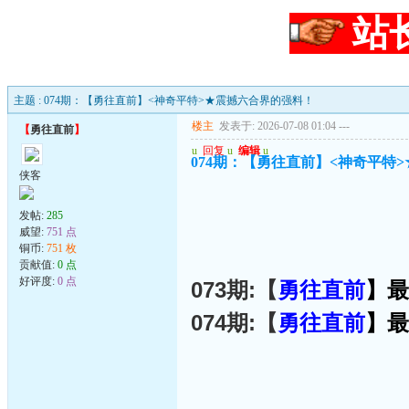
站
主题 : 074期：【勇往直前】<神奇平特>★震撼六合界的强料！
楼主
发表于: 2026-07-08 01:04
---
【
勇往直前
】
u
回复
u
编辑
u
074期：【勇往直前】<神奇平特
侠客
发帖:
285
威望:
751 点
铜币:
751 枚
贡献值:
0 点
好评度:
0 点
073期:【
勇往直前
】最
074期:【
勇往直前
】最