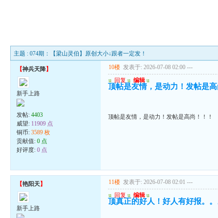
主题 : 074期：【梁山灵伯】原创大小↓跟者一定发！
10楼
发表于: 2026-07-08 02:00
---
【
神兵天降
】
u
回复
u
编辑
u
顶帖是友情，是动力！发帖是高
新手上路
发帖:
4403
顶帖是友情，是动力！发帖是高尚！！！
威望:
11909 点
铜币:
3589 枚
贡献值:
0 点
好评度:
0 点
11楼
发表于: 2026-07-08 02:01
---
【
艳阳天
】
u
回复
u
编辑
u
顶真正的好人！好人有好报。。
新手上路