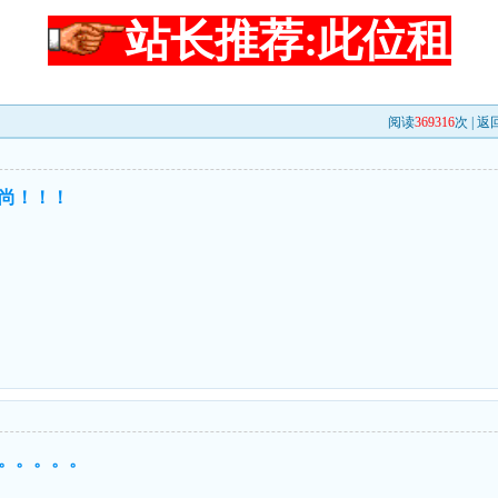
站长推荐:此位租
阅读
369316
次 |
返
尚！！！
。。。。。