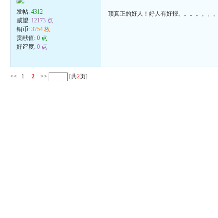
发帖:
4312
顶真正的好人！好人有好报。。。。。。
威望:
12173 点
铜币:
3754 枚
贡献值:
0 点
好评度:
0 点
<<
1
2
>>
[共
2
页]