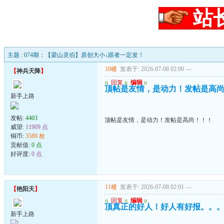
站
主题 : 074期：【梁山灵伯】原创大小↓跟者一定发！
10楼
发表于: 2026-07-08 02:00
---
【
神兵天降
】
u
回复
u
编辑
u
顶帖是友情，是动力！发帖是高
新手上路
发帖:
4403
顶帖是友情，是动力！发帖是高尚！！！
威望:
11909 点
铜币:
3589 枚
贡献值:
0 点
好评度:
0 点
11楼
发表于: 2026-07-08 02:01
---
【
艳阳天
】
u
回复
u
编辑
u
顶真正的好人！好人有好报。。
新手上路