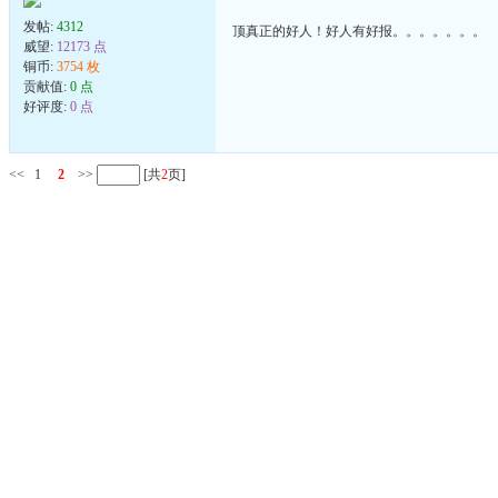
发帖:
4312
顶真正的好人！好人有好报。。。。。。。
威望:
12173 点
铜币:
3754 枚
贡献值:
0 点
好评度:
0 点
<<
1
2
>>
[共
2
页]