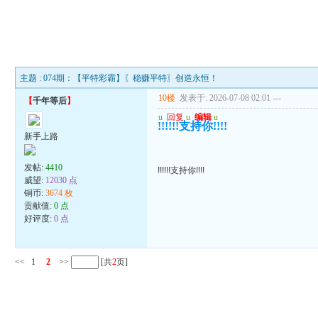
主题 : 074期：【平特彩霸】〖稳赚平特〗创造永恒！
10楼
发表于: 2026-07-08 02:01
---
【
千年等后
】
u
回复
u
编辑
u
!!!!!!支持你!!!!
新手上路
发帖:
4410
!!!!!!支持你!!!!
威望:
12030 点
铜币:
3674 枚
贡献值:
0 点
好评度:
0 点
<<
1
2
>>
[共
2
页]