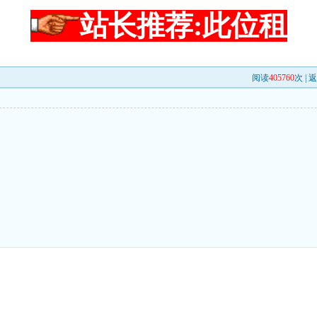
站长推荐:此位租
阅读
405760
次 |