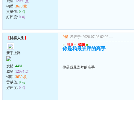
威望:
12039 点
铜币:
3670 枚
贡献值:
0 点
好评度:
0 点
9楼
发表于: 2026-07-08 02:02
---
【
忧喜人生
】
u
回复
u
编辑
u
你是我最崇拜的高手
新手上路
发帖:
4481
你是我最崇拜的高手
威望:
12074 点
铜币:
3630 枚
贡献值:
0 点
好评度:
0 点