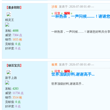
沙发
发表于: 2026-07-08 01:49
---
【
喜多郎郎
】
u
回复
u
编辑
u
一杯热茶，一声问候........！谢
精灵王
发帖:
4698
一杯热茶，一声问候........！谢谢您好料共分
威望:
7304 点
铜币:
1655 枚
贡献值:
0 点
好评度:
0 点
板凳
发表于: 2026-07-08 01:49
---
【
绿豆宝贝
】
u
回复
u
编辑
u
世界顶级好料,谢谢高手...
新手上路
世界顶级好料,谢谢高手...
发帖:
4283
威望:
11756 点
铜币:
3514 枚
贡献值:
0 点
好评度:
0 点