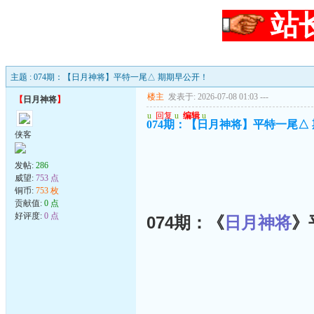
站
主题 : 074期：【日月神将】平特一尾△ 期期早公开！
楼主
发表于: 2026-07-08 01:03
---
【
日月神将
】
u
回复
u
编辑
u
074期：【日月神将】平特一尾△
侠客
发帖:
286
威望:
753 点
铜币:
753 枚
贡献值:
0 点
好评度:
0 点
074期：《
日月神将
》