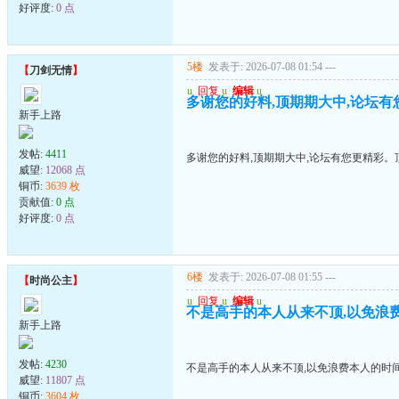
好评度:
0 点
5楼
发表于: 2026-07-08 01:54
---
【
刀剑无情
】
u
回复
u
编辑
u
多谢您的好料,顶期期大中,论坛
新手上路
发帖:
4411
多谢您的好料,顶期期大中,论坛有您更精彩。
威望:
12068 点
铜币:
3639 枚
贡献值:
0 点
好评度:
0 点
6楼
发表于: 2026-07-08 01:55
---
【
时尚公主
】
u
回复
u
编辑
u
不是高手的本人从来不顶,以免浪
新手上路
发帖:
4230
不是高手的本人从来不顶,以免浪费本人的时
威望:
11807 点
铜币:
3604 枚