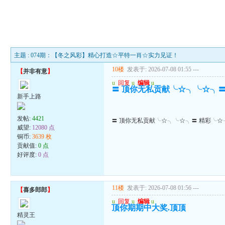
主题 : 074期：【冬之风彩】精心打造☆平特一肖☆实力见证！
10楼
发表于: 2026-07-08 01:55
---
【
并非有意
】
u
回复
u
编辑
u
〓 顶你无私贡献╰☆╮╰☆╮〓
新手上路
发帖:
4421
〓 顶你无私贡献╰☆╮╰☆╮〓 精彩╰☆
威望:
12080 点
铜币:
3639 枚
贡献值:
0 点
好评度:
0 点
11楼
发表于: 2026-07-08 01:56
---
【
喜多郎郎
】
u
回复
u
编辑
u
顶你期期中大奖.顶顶
精灵王