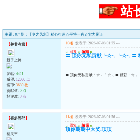
站
主题 : 074期：【冬之风彩】精心打造☆平特一肖☆实力见证！
10楼
发表于: 2026-07-08 01:55
---
【
并非有意
】
u
回复
u
编辑
u
〓 顶你无私贡献╰☆╮╰☆╮〓
新手上路
发帖:
4421
〓 顶你无私贡献╰☆╮╰☆╮〓 精彩╰☆╮
威望:
12080 点
铜币:
3639 枚
贡献值:
0 点
好评度:
0 点
11楼
发表于: 2026-07-08 01:56
---
【
喜多郎郎
】
u
回复
u
编辑
u
顶你期期中大奖.顶顶
精灵王