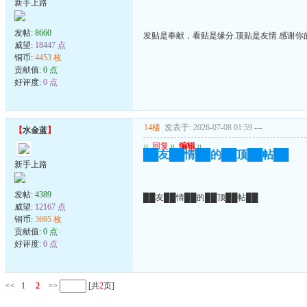
新手上路
发帖:
8660
发贴是奉献，看贴是缘分.顶贴是友情.感谢你的
威望:
18447 点
铜币:
4453 枚
贡献值:
0 点
好评度:
0 点
14楼
发表于: 2026-07-08 01:59
---
【
水金蓝
】
u
回复
u
编辑
u
██友██情██的██顶██帖██
新手上路
发帖:
4389
██友██情██的██顶██帖██
威望:
12167 点
铜币:
3695 枚
贡献值:
0 点
好评度:
0 点
<<
1
2
>>
[共
2
页]