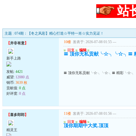
站
主题 : 074期：【冬之风彩】精心打造☆平特一肖☆实力见证！
10楼
发表于: 2026-07-08 01:55
---
【
并非有意
】
u
回复
u
编辑
u
〓 顶你无私贡献╰☆╮╰☆╮〓
新手上路
发帖:
4421
〓 顶你无私贡献╰☆╮╰☆╮〓 精彩╰☆╮
威望:
12080 点
铜币:
3639 枚
贡献值:
0 点
好评度:
0 点
11楼
发表于: 2026-07-08 01:56
---
【
喜多郎郎
】
u
回复
u
编辑
u
顶你期期中大奖.顶顶
精灵王