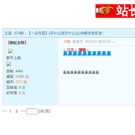
站
主题 : 074期：【一品丹霞】(买什么就开什么)让你瞬间变富翁!
10楼
发表于: 2026-07-08 02:01
---
【
粉红女郎
】
u
回复
u
编辑
u
赢赢赢赢赢赢赢赢赢赢
新手上路
发帖:
4464
赢赢赢赢赢赢赢赢赢赢
威望:
11985 点
铜币:
3575 枚
贡献值:
0 点
好评度:
0 点
<<
1
2
>>
[共
2
页]