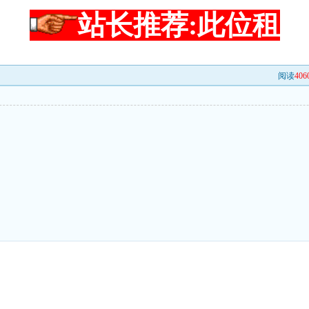
站长推荐:此位租
阅读
406