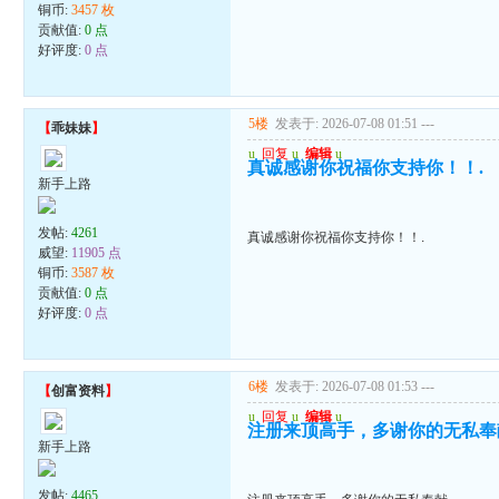
铜币:
3457 枚
贡献值:
0 点
好评度:
0 点
5楼
发表于: 2026-07-08 01:51
---
【
乖妹妹
】
u
回复
u
编辑
u
真诚感谢你祝福你支持你！！.
新手上路
发帖:
4261
真诚感谢你祝福你支持你！！.
威望:
11905 点
铜币:
3587 枚
贡献值:
0 点
好评度:
0 点
6楼
发表于: 2026-07-08 01:53
---
【
创富资料
】
u
回复
u
编辑
u
注册来顶高手，多谢你的无私奉
新手上路
发帖:
4465