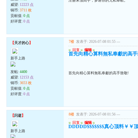
注册来顶高手，多谢你的无私奉献。
威望:
12223 点
铜币:
3711 枚
贡献值:
0 点
好评度:
0 点
7楼
发表于: 2026-07-08 01:55
---
【
天才的心
】
u
回复
u
编辑
u
首先向精心算料無私奉獻的高手
新手上路
发帖:
4400
首先向精心算料無私奉獻的高手致敬!
威望:
12153 点
铜币:
3653 枚
贡献值:
0 点
好评度:
0 点
8楼
发表于: 2026-07-08 01:56
---
【
闪逝
】
u
回复
u
编辑
u
DDDDD$$$$$$$真心顶料￥
新手上路