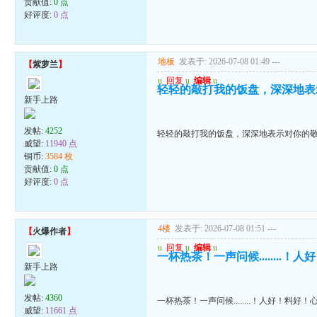
贡献值:
0 点
好评度:
0 点
地板
发表于: 2026-07-08 01:49
---
【
紫萝兰
】
u
回复
u
编辑
u
轻轻的敲打我的饭盘，深深地表
新手上路
发帖:
4252
轻轻的敲打我的饭盘，深深地表示对你的
威望:
11940 点
铜币:
3584 枚
贡献值:
0 点
好评度:
0 点
4楼
发表于: 2026-07-08 01:51
---
【
火爆作者
】
u
回复
u
编辑
u
一杯热茶！一声问候........
新手上路
发帖:
4360
一杯热茶！一声问候........！人好！料好
威望:
11661 点