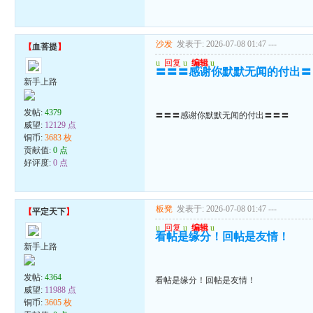
沙发
发表于: 2026-07-08 01:47
---
【
血菩提
】
u
回复
u
编辑
u
〓〓〓感谢你默默无闻的付出〓
新手上路
发帖:
4379
〓〓〓感谢你默默无闻的付出〓〓〓
威望:
12129 点
铜币:
3683 枚
贡献值:
0 点
好评度:
0 点
板凳
发表于: 2026-07-08 01:47
---
【
平定天下
】
u
回复
u
编辑
u
看帖是缘分！回帖是友情！
新手上路
发帖:
4364
看帖是缘分！回帖是友情！
威望:
11988 点
铜币:
3605 枚