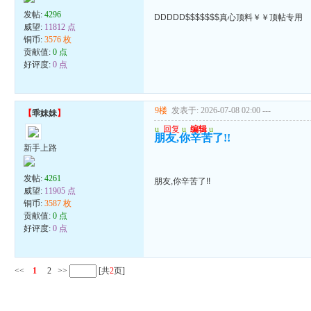
发帖:
4296
DDDDD$$$$$$$真心顶料￥￥顶帖专用
威望:
11812 点
铜币:
3576 枚
贡献值:
0 点
好评度:
0 点
9楼
发表于: 2026-07-08 02:00
---
【
乖妹妹
】
u
回复
u
编辑
u
朋友,你辛苦了!!
新手上路
发帖:
4261
朋友,你辛苦了!!
威望:
11905 点
铜币:
3587 枚
贡献值:
0 点
好评度:
0 点
<<
1
2
>>
[共
2
页]