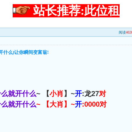
站长推荐:此位租
阅读
402
开什么)让你瞬间变富翁!
什么就开什么
~ 【
小肖
】~
开
:龙27
对
什么就开什么
~ 【
大肖
】~
开
:0000
对