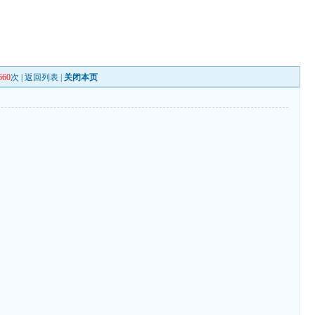
660
次 |
返回列表
|
关闭本页