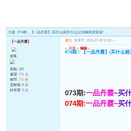
主题 : 074期：【一品丹霞】(买什么就开什么)让你瞬间变富翁!
楼主
发表于: 2026-07-08 01:02
---
【
一品丹霞
】
u
回复
u
编辑
u
074期：【一品丹霞】(买什么就
侠客
发帖:
285
威望:
751 点
铜币:
751 枚
贡献值:
0 点
好评度:
0 点
073期:
一品丹霞
~
买
074期:
一品丹霞
~
买