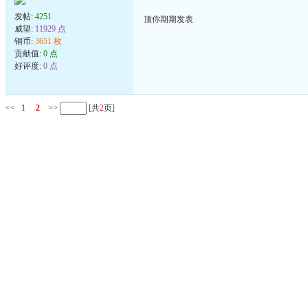
发帖:
4251
顶你期期发表
威望:
11929 点
铜币:
3651 枚
贡献值:
0 点
好评度:
0 点
<<
1
2
>>
[共
2
页]