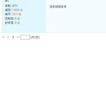
发帖:
4251
顶你期期发表
威望:
11929 点
铜币:
3651 枚
贡献值:
0 点
好评度:
0 点
<<
1
2
>>
[共
2
页]