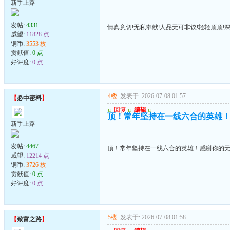
新手上路
发帖:
4331
情真意切!无私奉献!人品无可非议!轻轻顶顶!
威望:
11828 点
铜币:
3553 枚
贡献值:
0 点
好评度:
0 点
4楼
发表于: 2026-07-08 01:57
---
【
必中密料
】
u
回复
u
编辑
u
顶！常年坚持在一线六合的英雄
新手上路
发帖:
4467
顶！常年坚持在一线六合的英雄！感谢你的
威望:
12214 点
铜币:
3726 枚
贡献值:
0 点
好评度:
0 点
5楼
发表于: 2026-07-08 01:58
---
【
致富之路
】