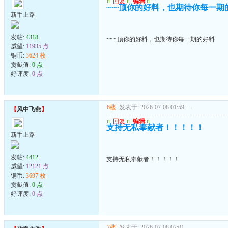
u
回复
u
编辑
u
~~~顶你的好料，也期待你每一期
新手上路
发帖:
4318
~~~顶你的好料，也期待你每一期的好料
威望:
11935 点
铜币:
3624 枚
贡献值:
0 点
好评度:
0 点
6楼
发表于: 2026-07-08 01:59
---
【
风中飞燕
】
u
回复
u
编辑
u
支持无私奉献者！！！！！
新手上路
发帖:
4412
支持无私奉献者！！！！！
威望:
12121 点
铜币:
3697 枚
贡献值:
0 点
好评度:
0 点
7楼
发表于: 2026-07-08 02:01
---