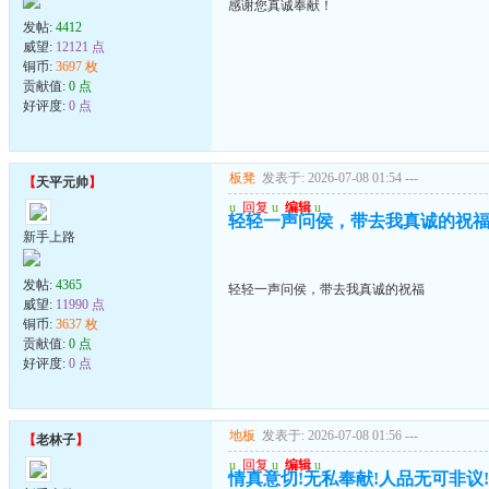
感谢您真诚奉献！
发帖:
4412
威望:
12121 点
铜币:
3697 枚
贡献值:
0 点
好评度:
0 点
板凳
发表于: 2026-07-08 01:54
---
【
天平元帅
】
u
回复
u
编辑
u
轻轻一声问侯，带去我真诚的祝
新手上路
发帖:
4365
轻轻一声问侯，带去我真诚的祝福
威望:
11990 点
铜币:
3637 枚
贡献值:
0 点
好评度:
0 点
地板
发表于: 2026-07-08 01:56
---
【
老林子
】
u
回复
u
编辑
u
情真意切!无私奉献!人品无可非议