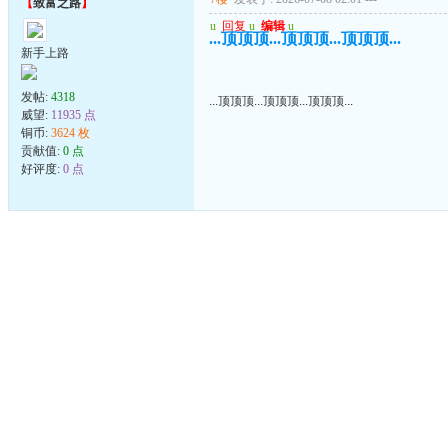
【
致富之路
】
u
回复
u
编辑
u
...顶顶顶...顶顶顶...顶顶顶...
新手上路
发帖:
4318
...顶顶顶...顶顶顶...顶顶顶...
威望:
11935 点
铜币:
3624 枚
贡献值:
0 点
好评度:
0 点