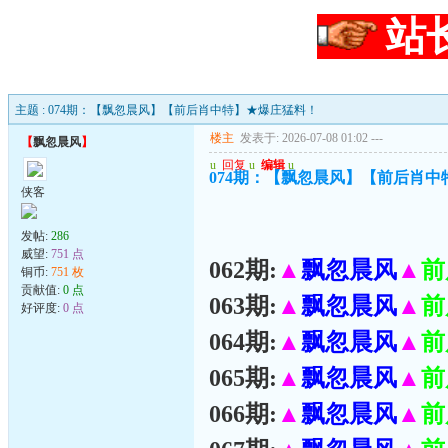
站
主题 : 074期：【飘忽晨风】【前后肖中特】★爆庄猛料！
楼主
发表于: 2026-07-08 01:02
---
【
飘忽晨风
】
u
回复
u
编辑
u
074期：【飘忽晨风】【前后肖
侠客
发帖:
286
威望:
751 点
062期:
▲
飘忽晨风
▲
前
铜币:
751 枚
贡献值:
0 点
063期:
▲
飘忽晨风
▲
前
好评度:
0 点
064期:
▲
飘忽晨风
▲
前
065期:
▲
飘忽晨风
▲
前
066期:
▲
飘忽晨风
▲
前