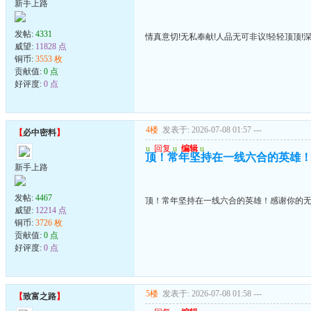
新手上路
发帖:
4331
情真意切!无私奉献!人品无可非议!轻轻顶顶!
威望:
11828 点
铜币:
3553 枚
贡献值:
0 点
好评度:
0 点
4楼
发表于: 2026-07-08 01:57
---
【
必中密料
】
u
回复
u
编辑
u
顶！常年坚持在一线六合的英雄
新手上路
发帖:
4467
顶！常年坚持在一线六合的英雄！感谢你的
威望:
12214 点
铜币:
3726 枚
贡献值:
0 点
好评度:
0 点
5楼
发表于: 2026-07-08 01:58
---
【
致富之路
】