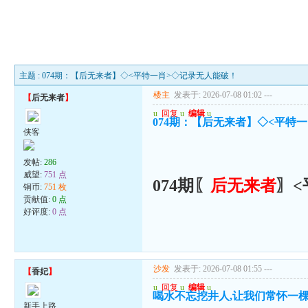
主题 : 074期：【后无来者】◇<平特一肖>◇记录无人能破！
楼主
发表于: 2026-07-08 01:02
---
【
后无来者
】
u
回复
u
编辑
u
074期：【后无来者】◇<平特
侠客
发帖:
286
威望:
751 点
074期〖
后无来者
〗<
铜币:
751 枚
贡献值:
0 点
好评度:
0 点
沙发
发表于: 2026-07-08 01:55
---
【
香妃
】
u
回复
u
编辑
u
喝水不忘挖井人,让我们常怀一
新手上路