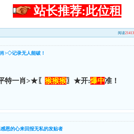
站长推荐:此位租
阅读
2141
一肖>◇记录无人能破！
平特一肖>★〖
猴猴猴
〗★开:
爆中
准！
棵感恩的心来回报无私的发贴者