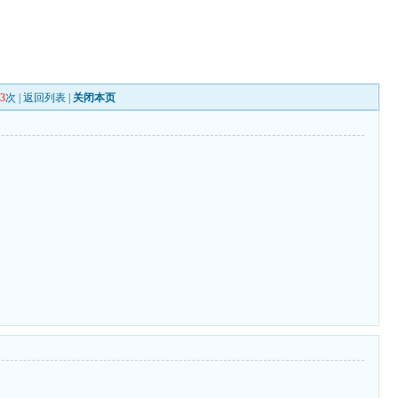
33
次 |
返回列表
|
关闭本页