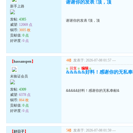
谢谢你的发表 !顶，顶
新手上路
发帖:
4385
谢谢你的发表 !顶，顶
威望:
12069 点
铜币:
3695 枚
贡献值:
0 点
好评度:
0 点
4楼
发表于: 2026-07-08 01:57
---
【
hassanspen
】
u
回复
u
编辑
u
&&&&&好料！感谢你的无私奉
未验证会员
发帖:
4309
&&&&&好料！感谢你的无私奉献&
威望:
6378 点
铜币:
864 枚
贡献值:
0 点
好评度:
0 点
5楼
发表于: 2026-07-08 01:59
---
【
好日子
】