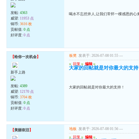
发帖:
4363
喝水不忘挖井人,让我们常怀一棵感恩的心
威望:
11953 点
铜币:
3616 枚
贡献值:
0 点
好评度:
0 点
板凳
发表于: 2026-07-08 01:55
---
【
给你一次机会
】
u
回复
u
编辑
u
大家的回帖就是对你最大的支持
新手上路
发帖:
4389
大家的回帖就是对你最大的支持！
威望:
12170 点
铜币:
3704 枚
贡献值:
0 点
好评度:
0 点
地板
发表于: 2026-07-08 01:56
---
【
美丽依旧
】
u
回复
u
编辑
u