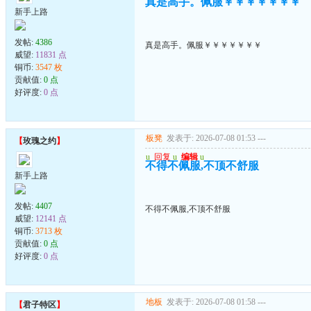
真是高手。佩服￥￥￥￥￥￥￥
新手上路
发帖:
4386
真是高手。佩服￥￥￥￥￥￥￥
威望:
11831 点
铜币:
3547 枚
贡献值:
0 点
好评度:
0 点
板凳
发表于: 2026-07-08 01:53
---
【
玫瑰之约
】
u
回复
u
编辑
u
不得不佩服,不顶不舒服
新手上路
发帖:
4407
不得不佩服,不顶不舒服
威望:
12141 点
铜币:
3713 枚
贡献值:
0 点
好评度:
0 点
地板
发表于: 2026-07-08 01:58
---
【
君子特区
】