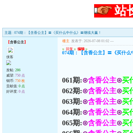
站
主题 : 074期：【含香公主】〓《买什么中什么》〓继续大赢！
楼主
发表于: 2026-07-08 01:02
---
【
含香公主
】
u
回复
u
编辑
u
074期：【含香公主】〓《买什
侠客
发帖:
286
威望:
750 点
061期:
⊙
含香公主
⊙
买
铜币:
750 枚
贡献值:
0 点
062期:
⊙
含香公主
⊙
买
好评度:
0 点
063期:
⊙
含香公主
⊙
买
064期:
⊙
含香公主
⊙
买
065期:
⊙
含香公主
⊙
买