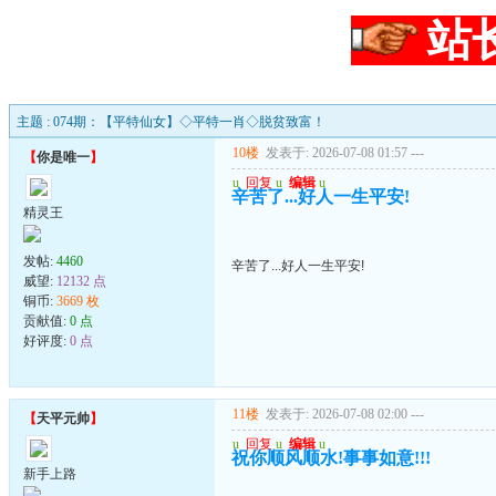
站
主题 : 074期：【平特仙女】◇平特一肖◇脱贫致富！
10楼
发表于: 2026-07-08 01:57
---
【
你是唯一
】
u
回复
u
编辑
u
辛苦了...好人一生平安!
精灵王
发帖:
4460
辛苦了...好人一生平安!
威望:
12132 点
铜币:
3669 枚
贡献值:
0 点
好评度:
0 点
11楼
发表于: 2026-07-08 02:00
---
【
天平元帅
】
u
回复
u
编辑
u
祝你顺风顺水!事事如意!!!
新手上路