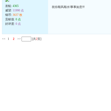
发帖:
4365
祝你顺风顺水!事事如意!!!
威望:
11990 点
铜币:
3637 枚
贡献值:
0 点
好评度:
0 点
<<
1
2
>>
[共
2
页]