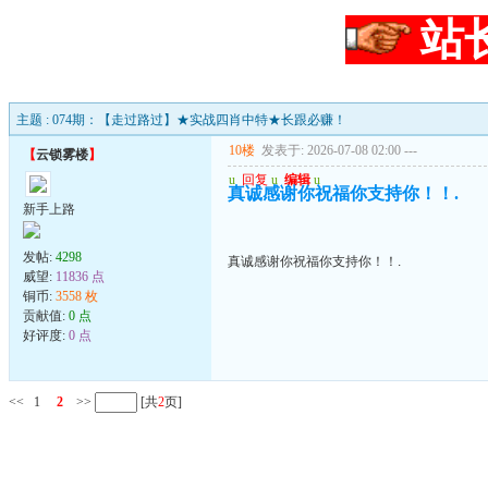
站
主题 : 074期：【走过路过】★实战四肖中特★长跟必赚！
10楼
发表于: 2026-07-08 02:00
---
【
云锁雾楼
】
u
回复
u
编辑
u
真诚感谢你祝福你支持你！！.
新手上路
发帖:
4298
真诚感谢你祝福你支持你！！.
威望:
11836 点
铜币:
3558 枚
贡献值:
0 点
好评度:
0 点
<<
1
2
>>
[共
2
页]